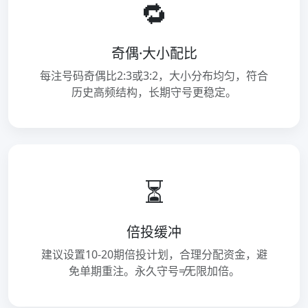
🔁
奇偶·大小配比
每注号码奇偶比2:3或3:2，大小分布均匀，符合
历史高频结构，长期守号更稳定。
⏳
倍投缓冲
建议设置10-20期倍投计划，合理分配资金，避
免单期重注。永久守号≠无限加倍。